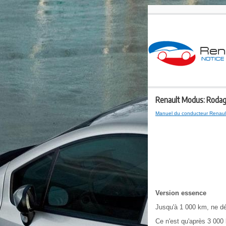
Renault Modus: Roda
Manuel du conducteur Renau
Version essence
Jusqu'à 1 000 km, ne dé
Ce n'est qu'après 3 000