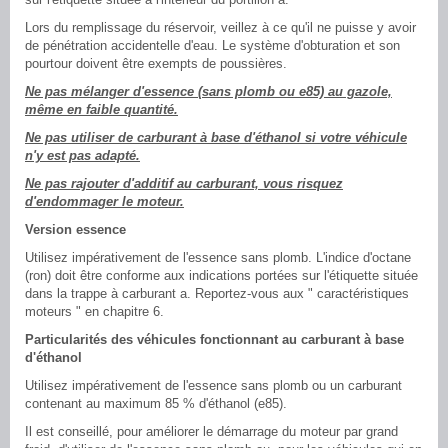
Lors du remplissage du réservoir, veillez à ce qu'il ne puisse y avoir
de pénétration accidentelle d'eau. Le système d'obturation et son
pourtour doivent être exempts de poussières.
Ne pas mélanger d'essence (sans plomb ou e85) au gazole,
même en faible quantité.
Ne pas utiliser de carburant à base d'éthanol si votre véhicule
n'y est pas adapté.
Ne pas rajouter d'additif au carburant, vous risquez
d'endommager le moteur.
Version essence
Utilisez impérativement de l'essence sans plomb. L'indice d'octane
(ron) doit être conforme aux indications portées sur l'étiquette située
dans la trappe à carburant a. Reportez-vous aux " caractéristiques
moteurs " en chapitre 6.
Particularités des véhicules fonctionnant au carburant à base
d'éthanol
Utilisez impérativement de l'essence sans plomb ou un carburant
contenant au maximum 85 % d'éthanol (e85).
Il est conseillé, pour améliorer le démarrage du moteur par grand