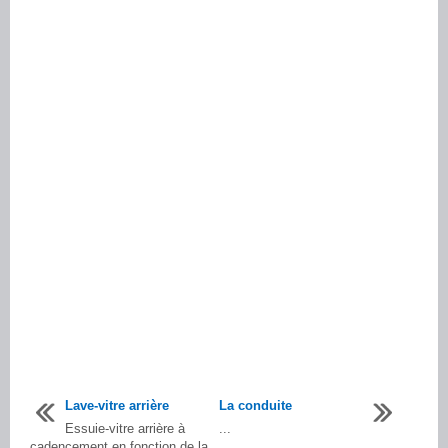
Lave-vitre arrière
La conduite
Essuie-vitre arrière à
...
cadencement en fonction de la