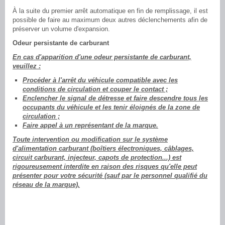
À la suite du premier arrêt automatique en fin de remplissage, il est
possible de faire au maximum deux autres déclenchements afin de
préserver un volume d'expansion.
Odeur persistante de carburant
En cas d'apparition d'une odeur persistante de carburant,
veuillez :
Procéder à l'arrêt du véhicule compatible avec les
conditions de circulation et couper le contact ;
Enclencher le signal de détresse et faire descendre tous les
occupants du véhicule et les tenir éloignés de la zone de
circulation ;
Faire appel à un représentant de la marque.
Toute intervention ou modification sur le système
d'alimentation carburant (boîtiers électroniques, câblages,
circuit carburant, injecteur, capots de protection...) est
rigoureusement interdite en raison des risques qu'elle peut
présenter pour votre sécurité (sauf par le personnel qualifié du
réseau de la marque).