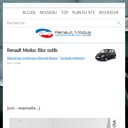
ACCUEIL
NOUVEAU
TOP
PLAN DU SITE
RECHERCHE
Renault Modus: Bloc outils
Manuel du conducteur Renault Modus
/
Conseils pratiques
/
Bloc outils
(cric - manivelle...)