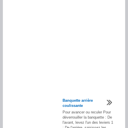
Banquette arrière
coulissante
Pour avancer ou reculer Pour
déverrouiller la banquette : De
l'avant, levez l'un des leviers 1
; De l'arrière, saisissez les