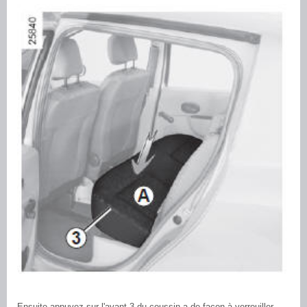
Ensuite appuyez sur l'avant 3 du coussin a de façon à verrouiller