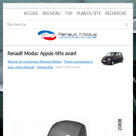
ACCUEIL
NOUVEAU
TOP
PLAN DU SITE
RECHERCHE
Renault Modus: Appuis-tête avant
Manuel du conducteur Renault Modus
/
Faites connaissance
avec votre véhicule
/
Appuis-tête
/ Appuis-tête avant